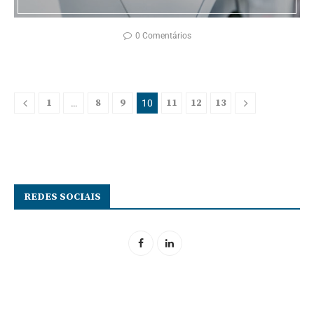
0 Comentários
1
8
9
11
12
13
…
10
REDES SOCIAIS