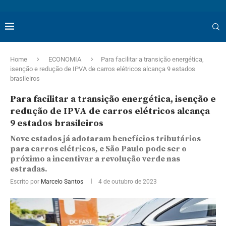
Home
ECONOMIA
Para facilitar a transição energética,
isenção e redução de IPVA de carros elétricos alcança 9 estados
brasileiros
Para facilitar a transição energética, isenção e
redução de IPVA de carros elétricos alcança
9 estados brasileiros
Nove estados já adotaram benefícios tributários
para carros elétricos, e São Paulo pode ser o
próximo a incentivar a revolução verde nas
estradas.
Escrito por
Marcelo Santos
4 de outubro de 2023