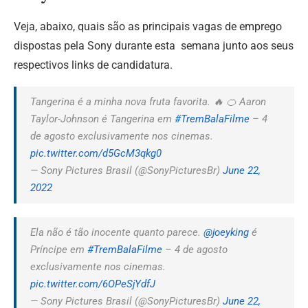
Veja, abaixo, quais são as principais vagas de emprego
dispostas pela Sony durante esta semana junto aos seus
respectivos links de candidatura.
Tangerina é a minha nova fruta favorita. 🔥 🍊 Aaron
Taylor-Johnson é Tangerina em
#TremBalaFilme
– 4
de agosto exclusivamente nos cinemas.
pic.twitter.com/d5GcM3qkg0
— Sony Pictures Brasil (@SonyPicturesBr)
June 22,
2022
Ela não é tão inocente quanto parece.
@joeyking
é
Príncipe em
#TremBalaFilme
– 4 de agosto
exclusivamente nos cinemas.
pic.twitter.com/6OPeSjYdfJ
— Sony Pictures Brasil (@SonyPicturesBr)
June 22,