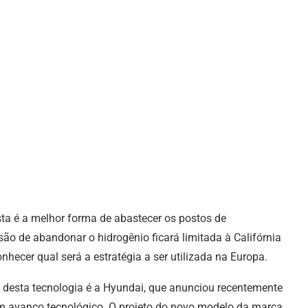
ta é a melhor forma de abastecer os postos de
isão de abandonar o hidrogênio ficará limitada à Califórnia
hecer qual será a estratégia a ser utilizada na Europa.
esta tecnologia é a Hyundai, que anunciou recentemente
m avanço tecnológico. O projeto do novo modelo da marca,