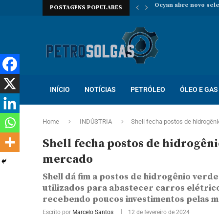
POSTAGENS POPULARES
Oceaneering contrata
Prosegur abre novo p
Localiza abre proces
Trabalhe na Hallibur
INÍCIO
NOTÍCIAS
PETRÓLEO
ÓLEO E GAS
Home
INDÚSTRIA
Shell fecha postos de hidrogêni
Shell fecha postos de hidrogêni
mercado
Shell dá fim a postos de hidrogênio verd
utilizados para abastecer carros elétric
recebendo poucos investimentos pelas m
Escrito por
Marcelo Santos
12 de fevereiro de 2024