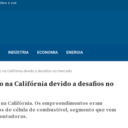
 novas pessoas para ocupar vagas de...
rocesso seletivo com mais de...
so seletivo com mais de 400...
ton! Novo processo seletivo oferece dezenas...
INDÚSTRIA
ECONOMIA
ENERGIA
o na Califórnia devido a desafios no mercado
o na Califórnia devido a desafios no
e na Califórnia. Os empreendimentos eram
os de célula de combustível, segmento que vem
ontadoras.