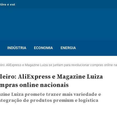
 novas pessoas para ocupar vagas de...
rocesso seletivo com mais de...
so seletivo com mais de 400...
ton! Novo processo seletivo oferece dezenas...
INDÚSTRIA
ECONOMIA
ENERGIA
ileiro: AliExpress e Magazine Luiza se juntam para revolucionar compras online n
ileiro: AliExpress e Magazine Luiza
mpras online nacionais
azine Luiza promete trazer mais variedade e
ntegração de produtos premium e logística