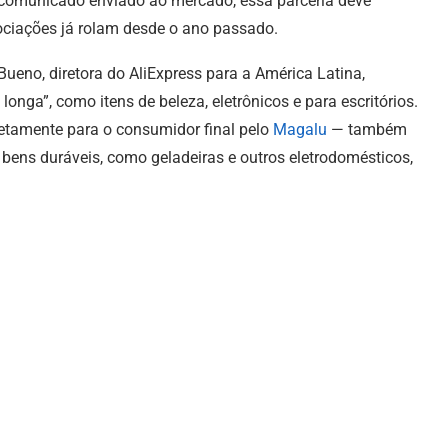
o comunicado enviado ao mercado, essa parceria deve
ociações já rolam desde o ano passado.
Bueno, diretora do AliExpress para a América Latina,
onga”, como itens de beleza, eletrônicos e para escritórios.
retamente para o consumidor final pelo
Magalu
— também
ui bens duráveis, como geladeiras e outros eletrodomésticos,