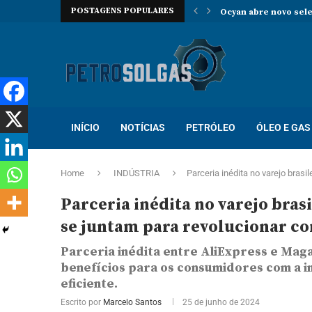
POSTAGENS POPULARES
Oceaneering contrata
Prosegur abre novo p
Localiza abre proces
Trabalhe na Hallibur
INÍCIO
NOTÍCIAS
PETRÓLEO
ÓLEO E GAS
Home
INDÚSTRIA
Parceria inédita no varejo bras
Parceria inédita no varejo bras
se juntam para revolucionar co
Parceria inédita entre AliExpress e Mag
benefícios para os consumidores com a i
eficiente.
Escrito por
Marcelo Santos
25 de junho de 2024