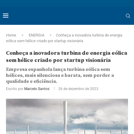
Home
ENERGIA
Conheça a inovadora turbina de energia
eólica sem hélice criado por startup visionária
Conheça a inovadora turbina de energia eólica
sem hélice criado por startup visionária
Empresa espanhola lança turbina eólica sem
hélices, mais silenciosa e barata, sem perder a
qualidade e eficiência.
Escrito por
Marcelo Santos
26 de dezembro de 2023