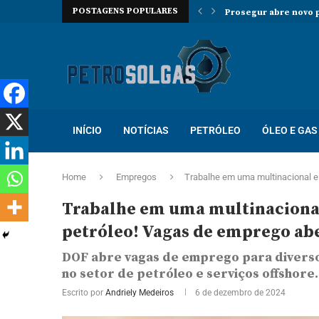
POSTAGENS POPULARES
Prosegur abre novo p
Localiza abre proces
Trabalhe na Hallibur
INÍCIO
NOTÍCIAS
PETRÓLEO
ÓLEO E GAS
Home
Empregos
Trabalhe em uma multinacional e
Trabalhe em uma multinacional
petróleo! Vagas de emprego abe
DOF abre vagas de emprego para diverso
no setor de petróleo e serviços offshore.
Escrito por
Andriely Medeiros
6 de dezembro de 2024