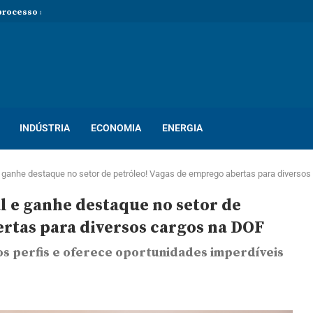
rocesso seletivo com mais de...
so seletivo com mais de 400...
ton! Novo processo seletivo oferece dezenas...
INDÚSTRIA
ECONOMIA
ENERGIA
 ganhe destaque no setor de petróleo! Vagas de emprego abertas para diverso
 e ganhe destaque no setor de
rtas para diversos cargos na DOF
s perfis e oferece oportunidades imperdíveis