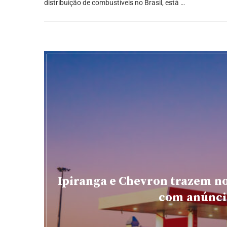
distribuição de combustíveis no Brasil, está …
Ipiranga e Chevron trazem n
com anúnci