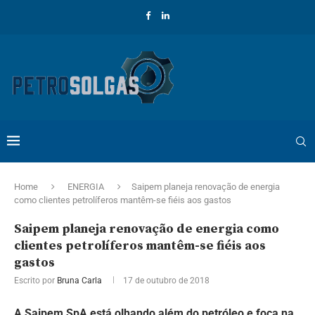
Home
ENERGIA
Saipem planeja renovação de energia
como clientes petrolíferos mantêm-se fiéis aos gastos
Saipem planeja renovação de energia como
clientes petrolíferos mantêm-se fiéis aos
gastos
Escrito por
Bruna Carla
17 de outubro de 2018
A Saipem SpA está olhando além do petróleo e foca na