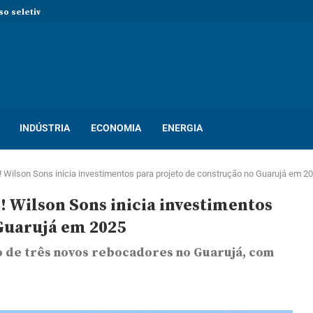
so seletivo com mais de 400...
ton! Novo processo seletivo oferece dezenas...
INDÚSTRIA
ECONOMIA
ENERGIA
 Wilson Sons inicia investimentos para projeto de construção no Guarujá em 2
 Wilson Sons inicia investimentos
Guarujá em 2025
ão de três novos rebocadores no Guarujá, com