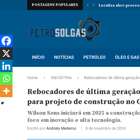
POSTAGENS POPULARES
Localiza abre proces
Trabalhe na Hallibur
INÍCIO
NOTÍCIAS
PETRÓLEO
ÓLEO E GAS
Home
INDÚSTRIA
Rebocadores de última geração!
Rebocadores de última geração!
para projeto de construção no 
Wilson Sons iniciará em 2025 a construç
foco em inovação e alta tecnologia.
Escrito por
Andriely Medeiros
8 de novembro de 2024