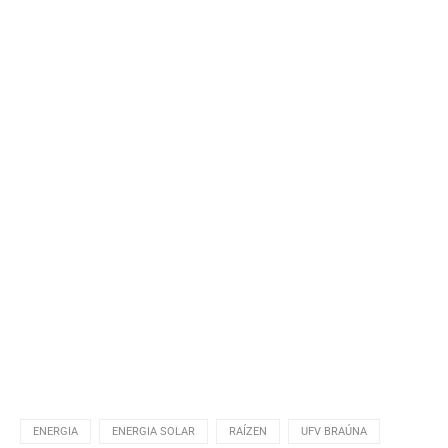
ENERGIA
ENERGIA SOLAR
RAÍZEN
UFV BRAÚNA