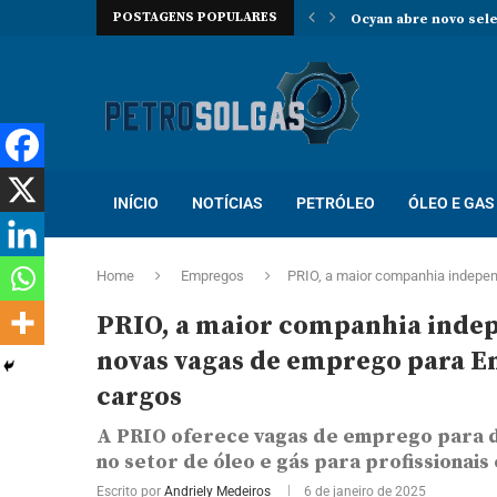
POSTAGENS POPULARES
Oceaneering contrata
Prosegur abre novo p
Localiza abre proces
Trabalhe na Hallibur
INÍCIO
NOTÍCIAS
PETRÓLEO
ÓLEO E GAS
Home
Empregos
PRIO, a maior companhia independ
PRIO, a maior companhia indepe
novas vagas de emprego para En
cargos
A PRIO oferece vagas de emprego para d
no setor de óleo e gás para profissionai
Escrito por
Andriely Medeiros
6 de janeiro de 2025