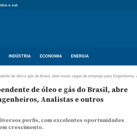
 novas pessoas para ocupar vagas de...
rocesso seletivo com mais de...
so seletivo com mais de 400...
ton! Novo processo seletivo oferece dezenas...
INDÚSTRIA
ECONOMIA
ENERGIA
ente de óleo e gás do Brasil, abre novas vagas de emprego para Engenheiros, 
ndente de óleo e gás do Brasil, abre
genheiros, Analistas e outros
iversos perfis, com excelentes oportunidades
s em crescimento.