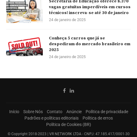
Secretaria de Educação oferece 8.370
vagas gratuitas imperdíveis em cursos
técnicos! inscreva-se até 30 de janeiro
24 de janeiro de 2025
Conheça 5 carros que já se
despediram do mercado brasileiro em
2025
24 de janeiro de 2025
Início
Sobre Nós
Contato
Anúncie
Política de privacidade
Padrões e políticas editoriais
Política de erros
Política de Cookies (BR)
© Copyright 2018-2023 | VR NETWORK LTDA - CNPJ: 47.185.417/0001-30