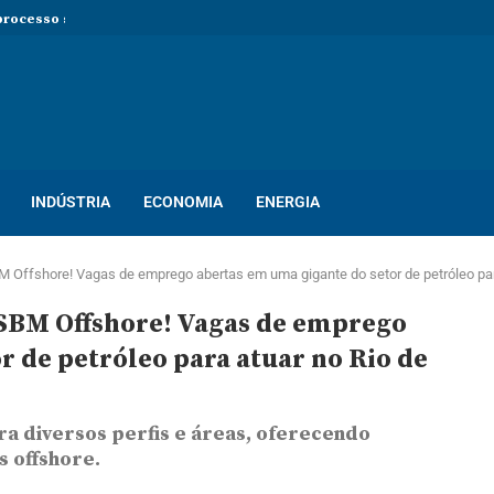
rocesso seletivo com mais de...
so seletivo com mais de 400...
ton! Novo processo seletivo oferece dezenas...
INDÚSTRIA
ECONOMIA
ENERGIA
 Offshore! Vagas de emprego abertas em uma gigante do setor de petróleo par
SBM Offshore! Vagas de emprego
r de petróleo para atuar no Rio de
a diversos perfis e áreas, oferecendo
s offshore.