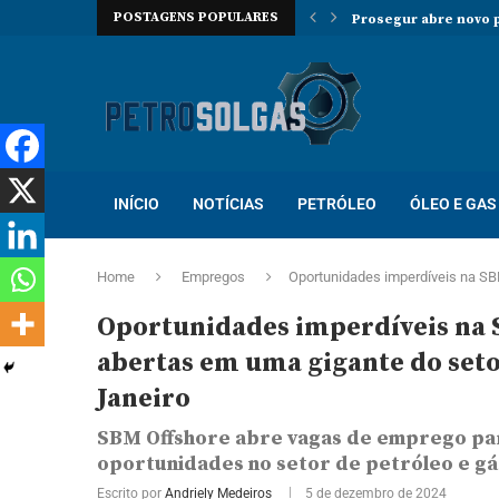
POSTAGENS POPULARES
Prosegur abre novo p
Localiza abre proces
Trabalhe na Hallibur
INÍCIO
NOTÍCIAS
PETRÓLEO
ÓLEO E GAS
Home
Empregos
Oportunidades imperdíveis na SBM
Oportunidades imperdíveis na 
abertas em uma gigante do seto
Janeiro
SBM Offshore abre vagas de emprego par
oportunidades no setor de petróleo e gá
Escrito por
Andriely Medeiros
5 de dezembro de 2024