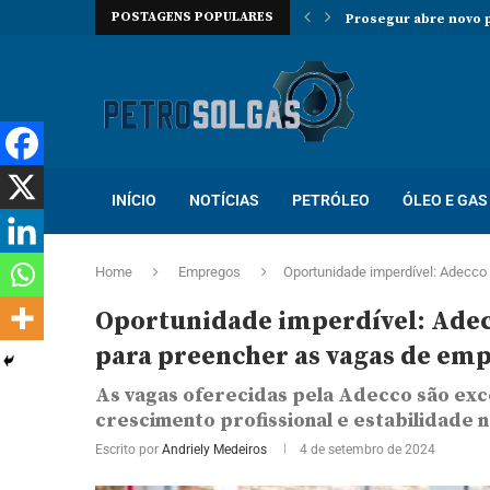
POSTAGENS POPULARES
Prosegur abre novo p
Localiza abre proces
Trabalhe na Hallibur
INÍCIO
NOTÍCIAS
PETRÓLEO
ÓLEO E GAS
Home
Empregos
Oportunidade imperdível: Adecco 
Oportunidade imperdível: Adecc
para preencher as vagas de emp
As vagas oferecidas pela Adecco são ex
crescimento profissional e estabilidade 
Escrito por
Andriely Medeiros
4 de setembro de 2024