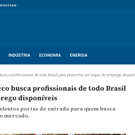
rocesso seletivo com mais de...
so seletivo com mais de 400...
ton! Novo processo seletivo oferece dezenas...
INDÚSTRIA
ECONOMIA
ENERGIA
busca profissionais de todo Brasil para preencher as vagas de emprego disponí
o busca profissionais de todo Brasil
rego disponíveis
celentes portas de entrada para quem busca
no mercado.