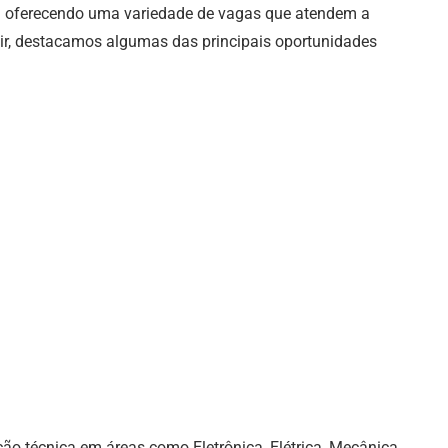
á oferecendo uma variedade de vagas que atendem a
guir, destacamos algumas das principais oportunidades
o técnica em áreas como Eletrônica, Elétrica, Mecânica,