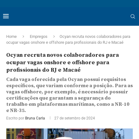
Home
Empregos
Ocyan recruta novos colaboradores para
ocupar vagas onshore e offshore para profissionais do RJ e Macaé
Ocyan recruta novos colaboradores para
ocupar vagas onshore e offshore para
profissionais do RJ e Macaé
Cada vaga oferecida pela Ocyan possui requisitos
específicos, que variam conforme a posição. Para as
vagas offshore, por exemplo, é necessário possuir
certificações que garantam a segurança do
trabalho em plataformas marítimas, como a NR-10
e NR-35.
Escrito por
Bruna Carla
27 de setembro de 2024