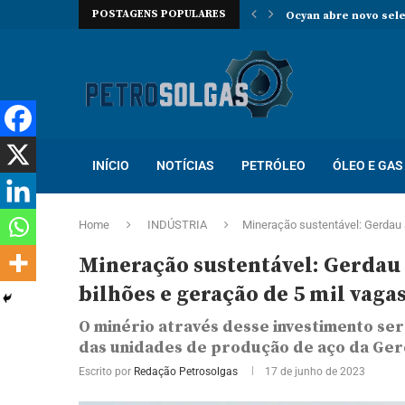
POSTAGENS POPULARES
Oceaneering contrata
Prosegur abre novo p
Localiza abre proces
Trabalhe na Hallibur
INÍCIO
NOTÍCIAS
PETRÓLEO
ÓLEO E GAS
Home
INDÚSTRIA
Mineração sustentável: Gerdau 
Mineração sustentável: Gerdau 
bilhões e geração de 5 mil vag
O minério através desse investimento se
das unidades de produção de aço da Ger
Escrito por
Redação Petrosolgas
17 de junho de 2023