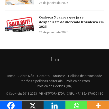
24 de janeiro de 2025
Conheça 5 carros que já se
despediram do mercado brasileiro em
2025
24 de janeiro de 2025
Início
Sobre Nós
Contato
Anúncie
Política de privacidade
Padrões e políticas editoriais
Política de erros
Política de Cookies (BR)
© Copyright 2018-2023 | VR NETWORK LTDA - CNPJ: 47.185.417/0001-30