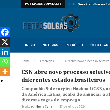
POSTAGENS POPULARES
Quer trabalhar na Na
INÍCIO
NOTÍCIAS
PETRÓLEO
ÓLEO E GAS
Home
Empregos
CSN abre novo processo seletivo 
CSN abre novo processo seletiv
diferentes estados brasileiros
Companhia Siderúrgica Nacional (CSN), 
da América Latina, acaba de anunciar a 
diversas vagas de emprego
Escrito por
Bruna Carla
23 de julho de 2024