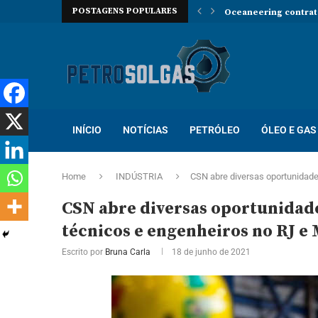
POSTAGENS POPULARES
Oceaneering contrata
Prosegur abre novo p
Localiza abre proces
Trabalhe na Hallibur
INÍCIO
NOTÍCIAS
PETRÓLEO
ÓLEO E GAS
Home
INDÚSTRIA
CSN abre diversas oportunidade
CSN abre diversas oportunidade
técnicos e engenheiros no RJ e
Escrito por
Bruna Carla
18 de junho de 2021