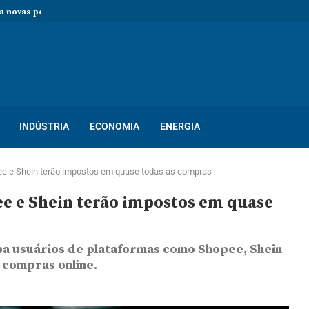
 novas pessoas para ocupar vagas de...
rocesso seletivo com mais de...
so seletivo com mais de 400...
ton! Novo processo seletivo oferece dezenas...
INDÚSTRIA
ECONOMIA
ENERGIA
ee e Shein terão impostos em quase todas as compras
e e Shein terão impostos em quase
pa usuários de plataformas como Shopee, Shein
 compras online.