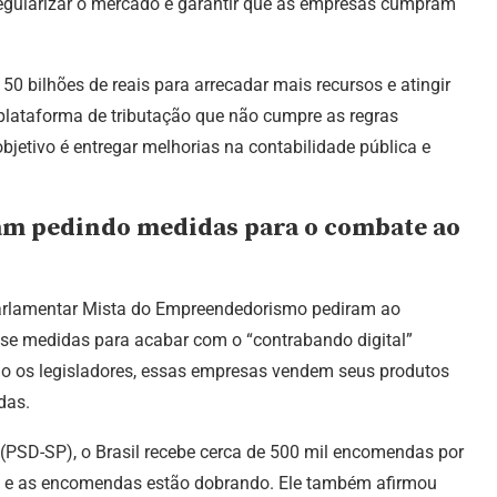
egularizar o mercado e garantir que as empresas cumpram
0 bilhões de reais para arrecadar mais recursos e atingir
 plataforma de tributação que não cumpre as regras
 objetivo é entregar melhorias na contabilidade pública e
am pedindo medidas para o combate ao
arlamentar Mista do Empreendedorismo pediram ao
se medidas para acabar com o “contrabando digital”
do os legisladores, essas empresas vendem seus produtos
das.
 (PSD-SP), o Brasil recebe cerca de 500 mil encomendas por
do e as encomendas estão dobrando. Ele também afirmou