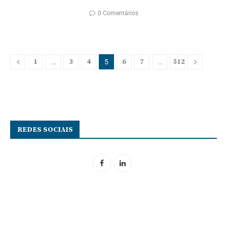
0 Comentários
1
3
4
6
7
512
…
5
…
REDES SOCIAIS