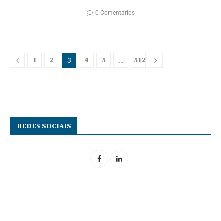
0 Comentários
1
2
4
5
512
3
…
REDES SOCIAIS