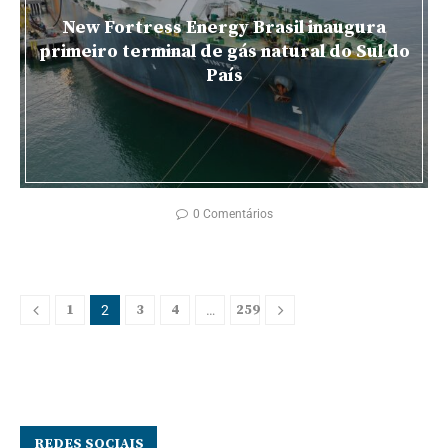
New Fortress Energy Brasil inaugura
primeiro terminal de gás natural do Sul do
País
0 Comentários
1
3
4
259
2
…
REDES SOCIAIS