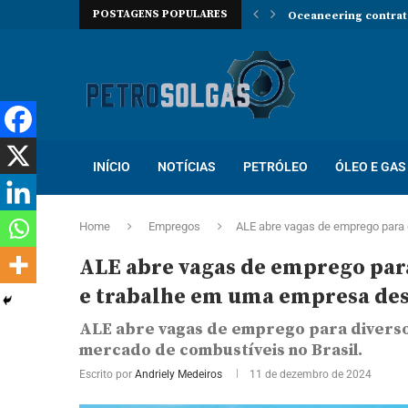
POSTAGENS POPULARES
Oceaneering contrata
Prosegur abre novo p
Localiza abre proces
Trabalhe na Hallibur
INÍCIO
NOTÍCIAS
PETRÓLEO
ÓLEO E GAS
Home
Empregos
ALE abre vagas de emprego para 
ALE abre vagas de emprego para 
e trabalhe em uma empresa des
ALE abre vagas de emprego para diversos
mercado de combustíveis no Brasil.
Escrito por
Andriely Medeiros
11 de dezembro de 2024