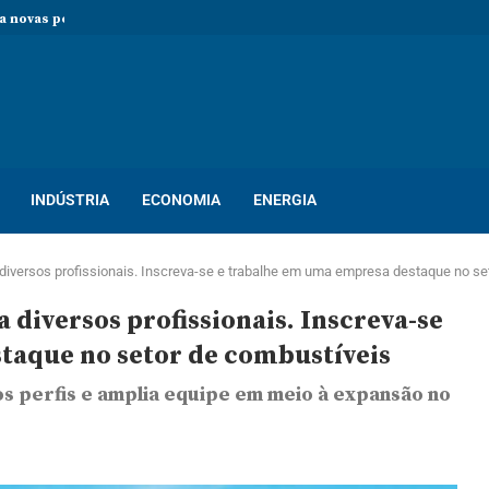
 novas pessoas para ocupar vagas de...
rocesso seletivo com mais de...
so seletivo com mais de 400...
ton! Novo processo seletivo oferece dezenas...
INDÚSTRIA
ECONOMIA
ENERGIA
diversos profissionais. Inscreva-se e trabalhe em uma empresa destaque no se
diversos profissionais. Inscreva-se
taque no setor de combustíveis
 perfis e amplia equipe em meio à expansão no