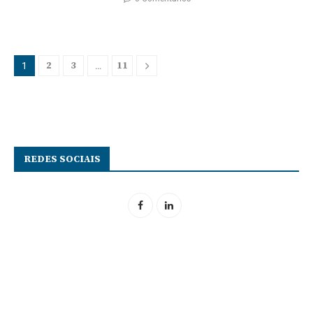
2
3
11
1
…
REDES SOCIAIS