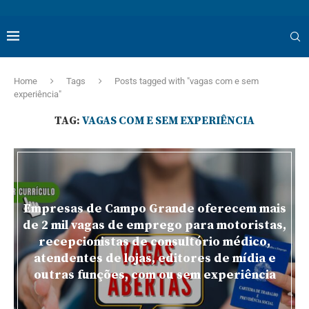
Home
Tags
Posts tagged with "vagas com e sem
experiência"
TAG:
VAGAS COM E SEM EXPERIÊNCIA
Empresas de Campo Grande oferecem mais
de 2 mil vagas de emprego para motoristas,
recepcionistas de consultório médico,
atendentes de lojas, editores de mídia e
outras funções, com ou sem experiência