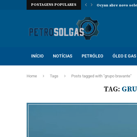
POSTAGENS POPULARES
Oceaneering contrata
Prosegur abre novo p
Localiza abre proces
Trabalhe na Hallibur
INÍCIO
NOTÍCIAS
PETRÓLEO
ÓLEO E GAS
Home
Tags
Posts tagged with "grupo bravante"
TAG:
GRU