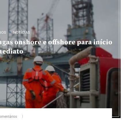
GOS
NOTÍCIAS
agas onshore e offshore para início
mediato
omentários