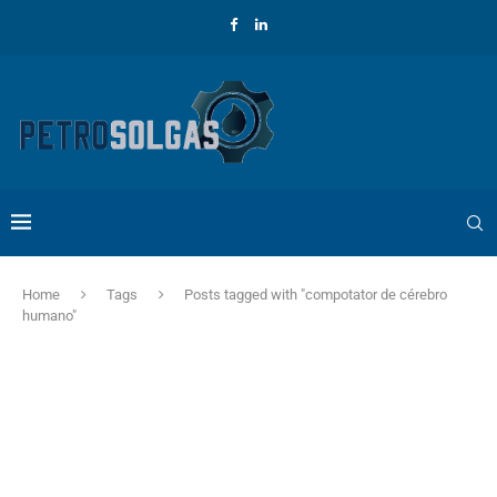
Home
Tags
Posts tagged with "compotator de cérebro
humano"