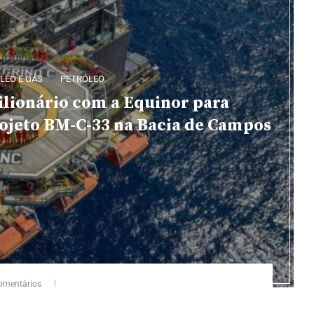
LEO E GÁS
PETRÓLEO
ilionário com a Equinor para
ojeto BM-C-33 na Bacia de Campos
omentários