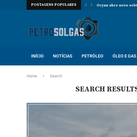
POSTAGENS POPULARES
Oceaneering contrata
Prosegur abre novo p
Localiza abre proces
Trabalhe na Hallibur
INÍCIO
NOTÍCIAS
PETRÓLEO
ÓLEO E GAS
Home
Search
SEARCH RESULT