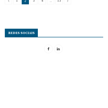
1
3
4
13
2
…
REDES SOCIAIS