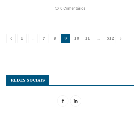
0 Comentários
1
7
8
10
11
512
…
9
…
REDES SOCIAIS