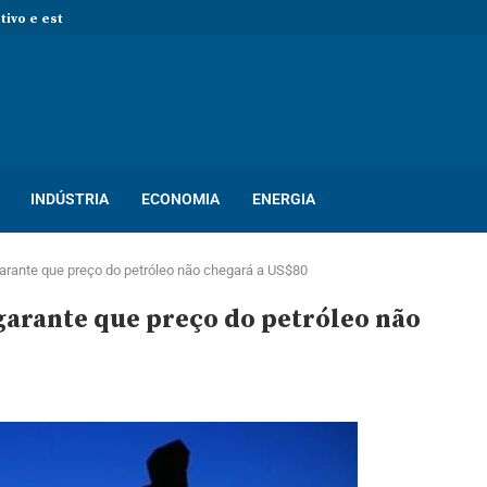
 novas pessoas para ocupar vagas de...
rocesso seletivo com mais de...
so seletivo com mais de 400...
ton! Novo processo seletivo oferece dezenas...
INDÚSTRIA
ECONOMIA
ENERGIA
rante que preço do petróleo não chegará a US$80
garante que preço do petróleo não