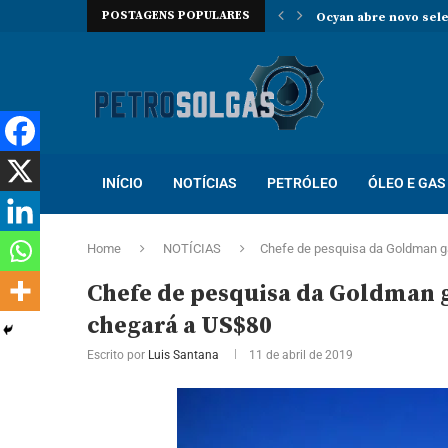
POSTAGENS POPULARES
Oceaneering contrata
Prosegur abre novo p
Localiza abre proces
Trabalhe na Hallibur
INÍCIO
NOTÍCIAS
PETRÓLEO
ÓLEO E GAS
Home
NOTÍCIAS
Chefe de pesquisa da Goldman ga
Chefe de pesquisa da Goldman 
chegará a US$80
Escrito por
Luis Santana
11 de abril de 2019