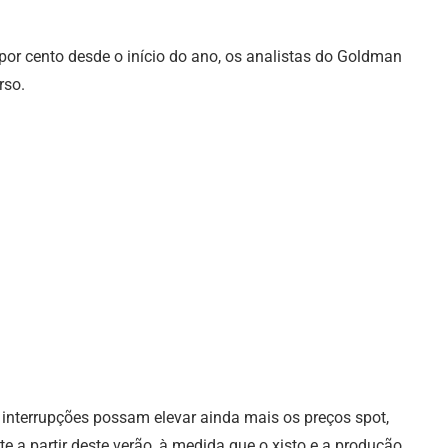
r cento desde o início do ano, os analistas do Goldman
rso.
interrupções possam elevar ainda mais os preços spot,
a partir deste verão, à medida que o xisto e a produção